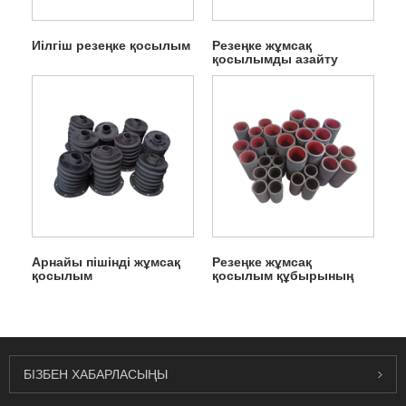
Иілгіш резеңке қосылым
Резеңке жұмсақ
қосылымды азайту
Арнайы пішінді жұмсақ
Резеңке жұмсақ
қосылым
қосылым құбырының
қысқыш клапаны
БІЗБЕН ХАБАРЛАСЫҢЫ