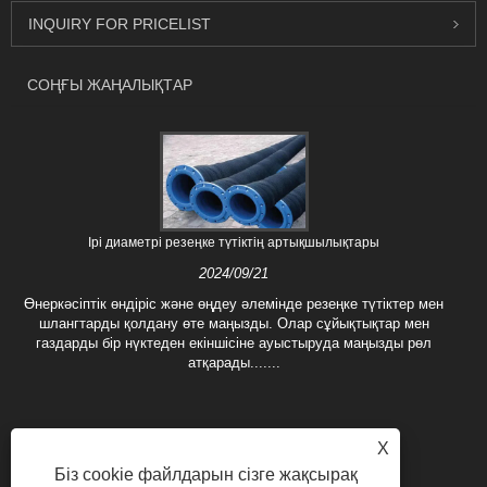
INQUIRY FOR PRICELIST
СОҢҒЫ ЖАҢАЛЫҚТАР
Ірі диаметрі резеңке түтіктің артықшылықтары
2024/09/21
Өнеркәсіптік өндіріс және өңдеу әлемінде резеңке түтіктер мен
шлангтарды қолдану өте маңызды. Олар сұйықтықтар мен
газдарды бір нүктеден екіншісіне ауыстыруда маңызды рөл
атқарады.......
X
Біз cookie файлдарын сізге жақсырақ