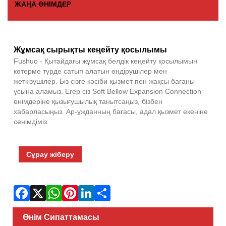
ЖАҢА ӨНІМДЕР
Fac
X
Wha
Pint
Link
Sha
Жұмсақ сырықты кеңейту қосылымы
Fushuo - Қытайдағы жұмсақ белдік кеңейту қосылымын
көтерме түрде сатып алатын өндірушілер мен
жеткізушілер. Біз сізге кәсіби қызмет пен жақсы бағаны
ұсына аламыз. Егер сіз Soft Bellow Expansion Connection
өнімдеріне қызығушылық танытсаңыз, бізбен
хабарласыңыз. Ар-ұжданның бағасы, адал қызмет екеніне
сенімдіміз.
Сұрау жіберу
Өнім Сипаттамасы