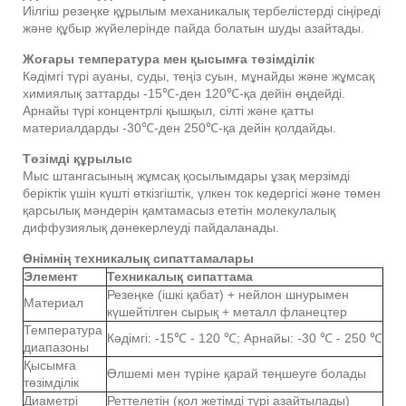
Иілгіш резеңке құрылым механикалық тербелістерді сіңіреді
және құбыр жүйелерінде пайда болатын шуды азайтады.
Жоғары температура мен қысымға төзімділік
Кәдімгі түрі ауаны, суды, теңіз суын, мұнайды және жұмсақ
химиялық заттарды -15℃-ден 120℃-қа дейін өңдейді.
Арнайы түрі концентрлі қышқыл, сілті және қатты
материалдарды -30℃-ден 250℃-қа дейін қолдайды.
Төзімді құрылыс
Мыс штангасының жұмсақ қосылымдары ұзақ мерзімді
беріктік үшін күшті өткізгіштік, үлкен ток кедергісі және төмен
қарсылық мәндерін қамтамасыз ететін молекулалық
диффузиялық дәнекерлеуді пайдаланады.
Өнімнің техникалық сипаттамалары
Элемент
Техникалық сипаттама
Резеңке (ішкі қабат) + нейлон шнурымен
Материал
күшейтілген сырық + металл фланецтер
Температура
Кәдімгі: -15℃ - 120 ℃; Арнайы: -30 ℃ - 250 ℃
диапазоны
Қысымға
Өлшемі мен түріне қарай теңшеуге болады
төзімділік
Диаметрі
Реттелетін (қол жетімді түрі азайтылады)