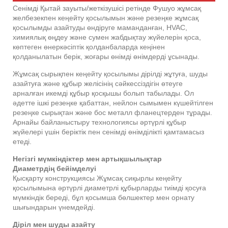
Сенімді Қытай зауыты/жеткізушісі ретінде Фушуо жұмсақ
желбезекпен кеңейту қосылымын және резеңке жұмсақ
қосылымды азайтуды өндіруге маманданған, HVAC,
химиялық өңдеу және сумен жабдықтау жүйелерін қоса,
көптеген өнеркәсіптік қолданбаларда кеңінен
қолданылатын берік, жоғары өнімді өнімдерді ұсынады.
Жұмсақ сырықпен кеңейту қосылымы дірілді жұтуға, шуды
азайтуға және құбыр желісінің сәйкессіздігін өтеуге
арналған икемді құбыр қосқышы болып табылады. Ол
әдетте ішкі резеңке қабаттан, нейлон сымымен күшейтілген
резеңке сырықтан және бос металл фланецтерден тұрады.
Арнайы байланыстыру технологиясы әртүрлі құбыр
жүйелері үшін беріктік пен сенімді өнімділікті қамтамасыз
етеді.
Негізгі мүмкіндіктер мен артықшылықтар
Диаметрдің бейімделуі
Қысқарту конструкциясы Жұмсақ сиқырлы кеңейту
қосылымына әртүрлі диаметрлі құбырларды тиімді қосуға
мүмкіндік береді, бұл қосымша бөлшектер мен орнату
шығындарын үнемдейді.
Діріл мен шуды азайту