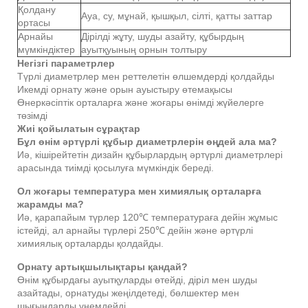
Қолдану
Ауа, су, мұнай, қышқыл, сілті, қатты заттар
ортасы
Арнайы
Дірілді жұту, шуды азайту, құбырдың
мүмкіндіктер
ауытқуының орнын толтыру
Негізгі параметрлер
Түрлі диаметрлер мен реттелетін өлшемдерді қолдайды
Икемді орнату және орын ауыстыру өтемақысы
Өнеркәсіптік орталарға және жоғары өнімді жүйелерге
төзімді
Жиі қойылатын сұрақтар
Бұл өнім әртүрлі құбыр диаметрлерін өңдей ала ма?
Иә, кішірейтетін дизайн құбырлардың әртүрлі диаметрлері
арасында тиімді қосылуға мүмкіндік береді.
Ол жоғары температура мен химиялық орталарға
жарамды ма?
Иә, қарапайым түрлер 120℃ температураға дейін жұмыс
істейді, ал арнайы түрлері 250℃ дейін және әртүрлі
химиялық орталарды қолдайды.
Орнату артықшылықтары қандай?
Өнім құбырдағы ауытқуларды өтейді, діріл мен шуды
азайтады, орнатуды жеңілдетеді, бөлшектер мен
шығындарды үнемдейді.