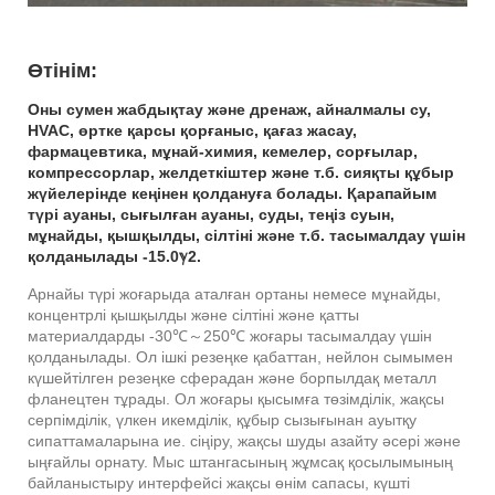
Өтінім:
Оны сумен жабдықтау және дренаж, айналмалы су,
HVAC, өртке қарсы қорғаныс, қағаз жасау,
фармацевтика, мұнай-химия, кемелер, сорғылар,
компрессорлар, желдеткіштер және т.б. сияқты құбыр
жүйелерінде кеңінен қолдануға болады. Қарапайым
түрі ауаны, сығылған ауаны, суды, теңіз суын,
мұнайды, қышқылды, сілтіні және т.б. тасымалдау үшін
қолданылады -15.0ℽ2.
Арнайы түрі жоғарыда аталған ортаны немесе мұнайды,
концентрлі қышқылды және сілтіні және қатты
материалдарды -30℃～250℃ жоғары тасымалдау үшін
қолданылады. Ол ішкі резеңке қабаттан, нейлон сымымен
күшейтілген резеңке сферадан және борпылдақ металл
фланецтен тұрады. Ол жоғары қысымға төзімділік, жақсы
серпімділік, үлкен икемділік, құбыр сызығынан ауытқу
сипаттамаларына ие. сіңіру, жақсы шуды азайту әсері және
ыңғайлы орнату. Мыс штангасының жұмсақ қосылымының
байланыстыру интерфейсі жақсы өнім сапасы, күшті