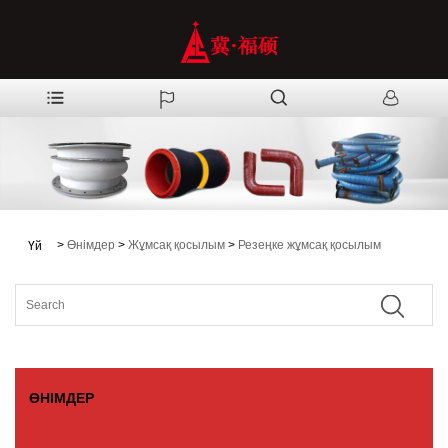
>
Өнімдер
>
Жұмсақ қосылым
>
Резеңке жұмсақ қосылым
Үй
ӨНІМДЕР