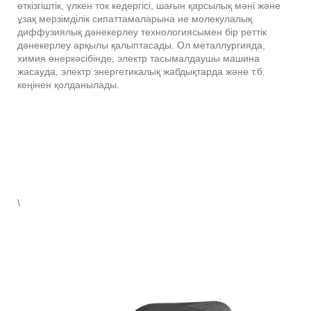
өткізгіштік, үлкен ток кедергісі, шағын қарсылық мәні және
ұзақ мерзімділік сипаттамаларына ие молекулалық
диффузиялық дәнекерлеу технологиясымен бір реттік
дәнекерлеу арқылы қалыптасады. Ол металлургияда,
химия өнеркәсібінде, электр тасымалдаушы машина
жасауда, электр энергетикалық жабдықтарда және т.б.
кеңінен қолданылады.
\