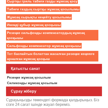
Сыртқы гриль табиғи газды жұмсақ қосу
Табиғи газдың сыртқы жұмсақ қосылымы
Жұмсақ сырықты кеңейту қосылымы
Икемді құбыр жұмсақ қосқышы
Резеңке сильфонды компенсатордың жұмсақ
қосқышы
Сильфонды компенсатор жұмсақ қосқышы
Тот баспайтын болаттан жасалған резеңке кеңеюге
арналған жұмсақ қосқыш
Қатысты санат
Резеңке жұмсақ қосылым
Силиконды жұмсақ қосылым
Сұрау жіберу
Сұрауыңызды төмендегі формада қалдырыңыз. Біз
сізге 24 сағат ішінде жауап береміз.