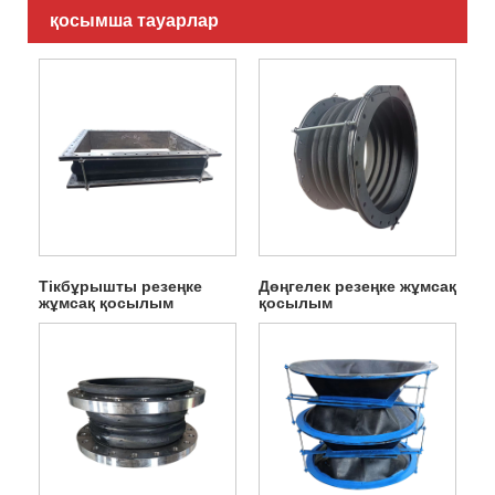
қосымша тауарлар
Тікбұрышты резеңке
Дөңгелек резеңке жұмсақ
жұмсақ қосылым
қосылым