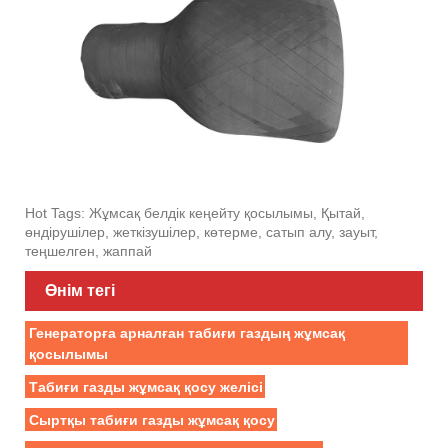
Hot Tags: Жұмсақ белдік кеңейту қосылымы, Қытай,
өндірушілер, жеткізушілер, көтерме, сатып алу, зауыт,
теңшелген, жаппай
Өнім тегі
Генераторға арналған табиғи газдың жұмсақ
қосылымы
Табиғи газды жұмсақ қосу желісі
Сыртқы табиғи газды жұмсақ қосу