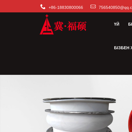
+86-18830800066
756540850@qq.
ҮЙ
Б
БІЗБЕН