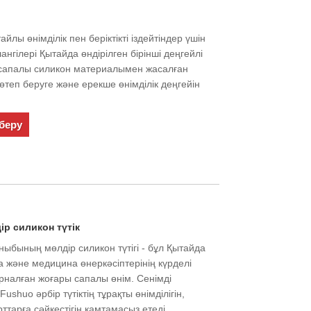
йлы өнімділік пен беріктікті іздейтіндер үшін
гілері Қытайда өндірілген бірінші деңгейлі
сапалы силикон материалымен жасалған
төтеп беруге және ерекше өнімділік деңгейін
беру
ір силикон түтік
ыбының мөлдір силикон түтігі - бұл Қытайда
а және медицина өнеркәсіптерінің күрделі
рналған жоғары сапалы өнім. Сенімді
Fushuo әрбір түтіктің тұрақты өнімділігін,
рттарға сәйкестігін қамтамасыз етеді.