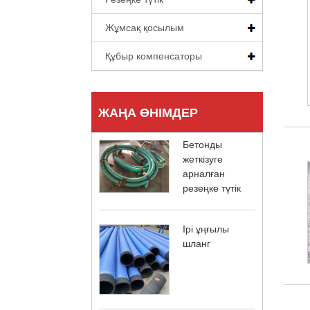
Жұмсақ қосылым
Құбыр компенсаторы
ЖАҢА ӨНІМДЕР
Бетонды
жеткізуге
арналған
резеңке түтік
Ірі ұңғылы
шланг