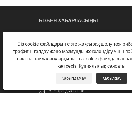
БІЗБЕН ХАБАРЛАСЫҢЫ
Мекенжай: Hebei Fushuo металл және
Біз cookie файлдарын сізге жақсырақ шолу тәжірибе
пластикалық технологиялар Co., Ltd,
трафигін талдау және мазмұнды жекелендіру үшін п
Ltd., Duqiao Wangwuhuzhuang Village,
сайтты пайдалану арқылы сіз cookie файлдарын п
Джингсян округ, Хени провинциясы
келісесіз.
Құпиялылық саясаты
Тел:
+86-18830800066
Қабылдамау
Қабылдау
Телефон:
+86-18830800066
Электрондық пошта:
756540850@qq.com