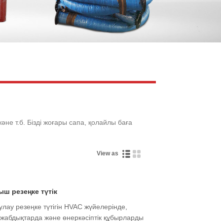
Live
не т.б. Бізді жоғары сапа, қолайлы баға
View as
ыш резеңке түтік
улау резеңке түтігін HVAC жүйелерінде,
 жабдықтарда және өнеркәсіптік құбырларды