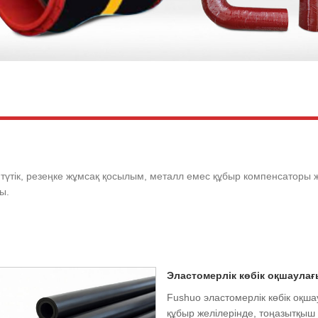
 түтік, резеңке жұмсақ қосылым, металл емес құбыр компенсаторы жә
ы.
Эластомерлік көбік оқшаулағ
Fushuo эластомерлік көбік оқша
құбыр желілерінде, тоңазытқыш