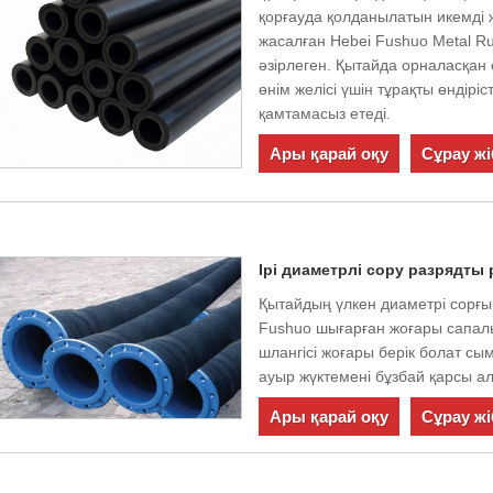
қорғауда қолданылатын икемді
жасалған Hebei Fushuo Metal Rub
әзірлеген. Қытайда орналасқан 
өнім желісі үшін тұрақты өндірі
қамтамасыз етеді.
Ары қарай оқу
Сұрау жі
Ірі диаметрлі сору разрядты 
Қытайдың үлкен диаметрі сорғы
Fushuo шығарған жоғары сапалы
шлангісі жоғары берік болат с
ауыр жүктемені бұзбай қарсы а
Ары қарай оқу
Сұрау жі