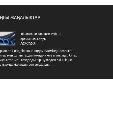
ҢҒЫ ЖАҢАЛЫҚТАР
Ірі диаметрі резеңке түтіктің
Үлке
артықшылықтары
ерек
2024/09/21
2024
ркәсіптік өндіріс және өңдеу әлемінде резеңке
Үлкен диаметрлі резе
іктер мен шлангтарды қолдану өте маңызды. Олар
ерекшеліктері бар, б
ықтықтар мен газдарды бір нүктеден екіншісіне
қолданбалар үшін та
стыруда маңызды рөл атқарады.......
қысымға және тұрақты