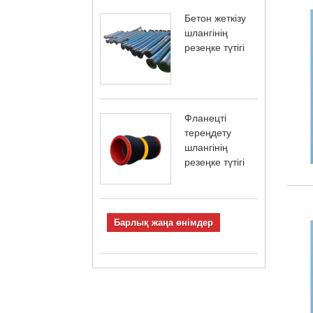
Бетон жеткізу
шлангінің
резеңке түтігі
Фланецті
тереңдету
шлангінің
резеңке түтігі
Барлық жаңа өнімдер