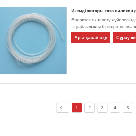
Икемді жоғары таза силикон
Өнеркәсіптік тарату жүйелеріндег
ыңғайлылықты біріктіретін шлан
Ары қарай оқу
Сұрау жі
1
2
3
4
5
.