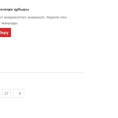
 резеңке құбыры
і өнеркәсіптегі өнеркәсіп, беріктік пен
г маңызды.
беру
17
..