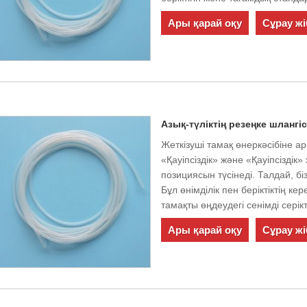
Ары қарай оқу
Сұрау жі
Азық-түліктің резеңке шлангіс
Жеткізуші тамақ өнеркәсібіне а
«Қауіпсіздік» және «Қауіпсіздік
позициясын түсінеді. Талдай, бі
Бұл өнімділік пен беріктіктің к
тамақты өңдеудегі сенімді серік
Ары қарай оқу
Сұрау жі