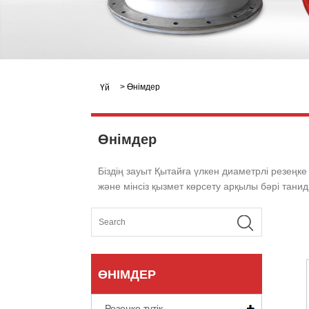
>
Өнімдер
Үй
Өнімдер
Біздің зауыт Қытайға үлкен диаметрлі резеңке
және мінсіз қызмет көрсету арқылы бәрі танид
ӨНІМДЕР
Резеңке түтік