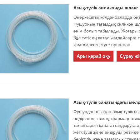
Азық-түлік силиконды шланг
Өнеркәсіптік қолданбаларда оңта
Фушуоның тағамдық силикон шлан
өнім болып табылады. Жоғары 
бұл түтік ең қатал жағдайларға 
қамтамасыз етуге арналған.
Ары қарай оқу
Сұрау жі
Азық-түлік санатындағы мөлд
Фушуодан шыққан азық-түлік сын
өндірілген, тамақ, фармацевтик
талаптарын қанағаттандыруға а
жеткізуші және өндіруші ретінде 
беріктігін және тағамдық станда