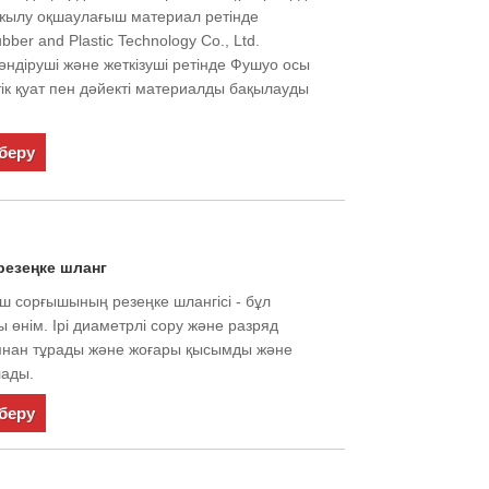
 жылу оқшаулағыш материал ретінде
ber and Plastic Technology Co., Ltd.
өндіруші және жеткізуші ретінде Фушуо осы
стік қуат пен дәйекті материалды бақылауды
беру
резеңке шланг
ш сорғышының резеңке шлангісі - бұл
 өнім. Ірі диаметрлі сору және разряд
ымнан тұрады және жоғары қысымды және
лады.
беру