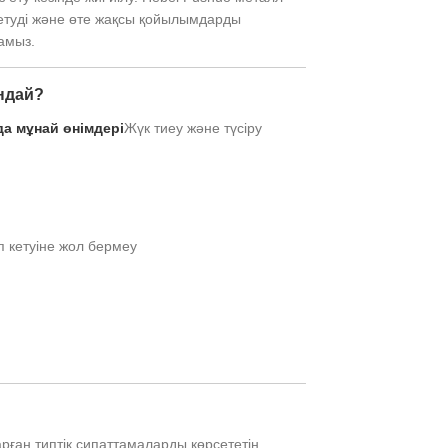
рсетуді және өте жақсы қойылымдарды
амыз.
андай?
да мұнай өнімдері
Жүк тиеу және түсіру
 кетуіне жол бермеу
рған типтік сипаттамаларды көрсететін