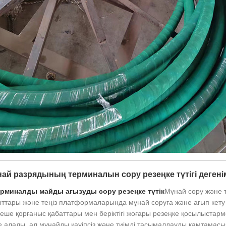
ай разрядының терминалын сору резеңке түтігі дегенім
рминалды майды ағызуды сору резеңке түтік
Мұнай сору және 
ыттары және теңіз платформаларында мұнай соруға және ағып кет
неше қорғаныс қабаттары мен беріктігі жоғары резеңке қосылыстар
 алады, ал мұнайды қауіпсіз және тиімді тасымалдауды қамтамасыз 