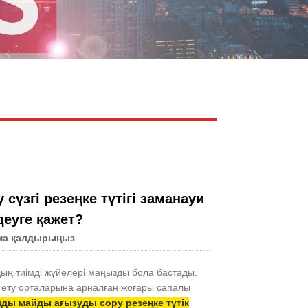
Live
үзгі резеңке түтігі заманауи
деуге қажет?
ма қалдырыңыз
ың тиімді жүйелері маңызды бола бастады.
ап ету орталарына арналған жоғары сапалы
ды майды ағызуды сору резеңке түтік