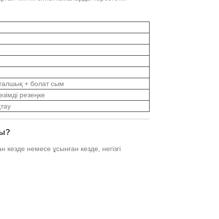
талшық + болат сым
өзімді резеңке
тау
ды?
н кезде немесе ұсынған кезде, негізгі