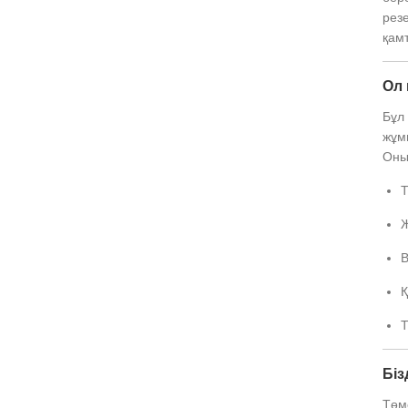
резе
қамт
Ол 
Бұл 
жұм
Оны
Т
Ж
В
Қ
Т
Біз
Төм