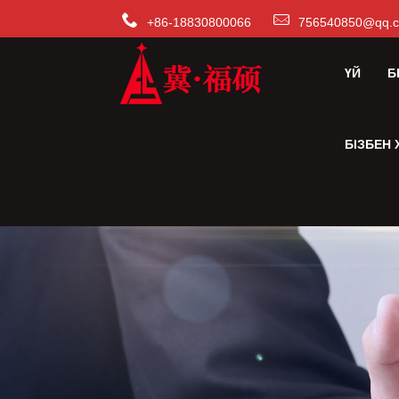
+86-18830800066
756540850@qq.
ҮЙ
Б
БІЗБЕН