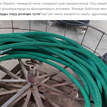
 беріктігі, икемділігі және сенімділігі үшін ерекшеленеді. Осы м
лі қосымшаларда өз функцияларын енгіземін. Мазмұн бойынша мен 
зуды сору резеңке түтік
Төрт рет және ақпаратты нақты, құрылымд