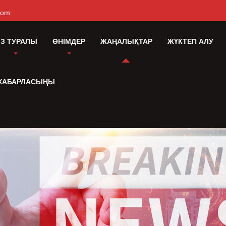
com
ІЗ ТУРАЛЫ
ӨНІМДЕР
ЖАҢАЛЫҚТАР
ЖҮКТЕП АЛУ
 ХАБАРЛАСЫҢЫ