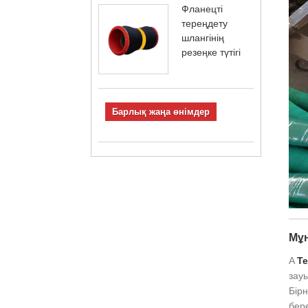
Фланецті
тереңдету
шлангінің
резеңке түтігі
Барлық жаңа өнімдер
Мұн
A
Те
зау
Бір
бере