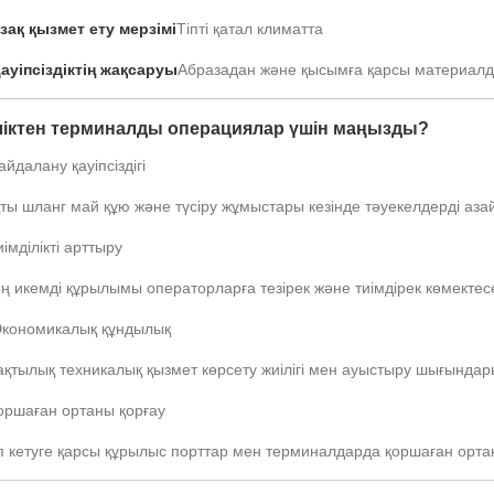
зақ қызмет ету мерзімі
Тіпті қатал климатта
ауіпсіздіктің жақсаруы
Абразадан және қысымға қарсы материал
іктен терминалды операциялар үшін маңызды?
айдалану қауіпсіздігі
ты шланг май құю және түсіру жұмыстары кезінде тәуекелдерді аза
иімділікті арттыру
 икемді құрылымы операторларға тезірек және тиімдірек көмектесе
 Экономикалық құндылық
ақтылық техникалық қызмет көрсету жиілігі мен ауыстыру шығындар
оршаған ортаны қорғау
п кетуге қарсы құрылыс порттар мен терминалдарда қоршаған ортан