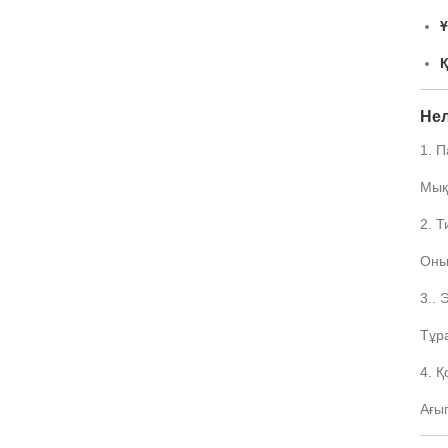
Ұ
Қ
Нел
1. П
Мық
2. Т
Оның
3..
Тұр
4. Қ
Ағы