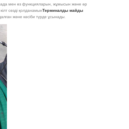
ақалада мен өз функцияларын, жұмысын және әр
кілт сөзді қолданамын
Терминалды майды
алған және кәсіби түрде ұсынады.