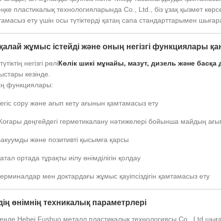
ңке пластикалық технологияларында Co., Ltd., біз ұзақ қызмет кө
амасыз ету үшін осы түтіктерді қатаң сапа стандарттарымен шығар
қалай жұмыс істейді және оның негізгі функциялары қ
түтіктің негізгі рөлі
Көлік шикі мұнайы, мазут, дизель және басқа 
ыстары кезінде.
ң функциялары:
егіс сору және ағып кету ағынын қамтамасыз ету
оғары деңгейдегі герметикалану нәтижелері бойынша майдың ағып
акуумды және позитивті қысымға қарсы
атал ортада тұрақты иілу өнімділігін қолдау
ерминалдар мен доктардағы жұмыс қауіпсіздігін қамтамасыз ету
дің өнімнің техникалық параметрлері
енде Hebei Fushuo металл пластикалық технологиясы Co., Ltd шыға