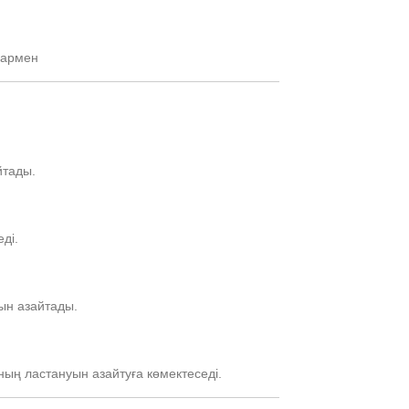
дармен
йтады.
ді.
ын азайтады.
ың ластануын азайтуға көмектеседі.