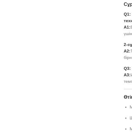
Сұр
Q1:
тех
A1:
үші
2-с
A2:
бірн
Q3:
A3:
темп
Өті
М
Ш
М