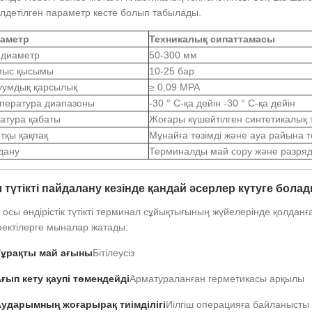
ілдетілген параметр кесте болып табылады.
аметр
Техникалық сипаттамасы
і диаметр
50-300 мм
ыс қысымы
10-25 бар
уумдық қарсылық
≥ 0,09 MPA
пература диапазоны
-30 ° C-қа дейін -30 ° C-қа дейін
атура қабаты
Жоғары күшейтілген синтетикалық 
тқы қақпақ
Мұнайға төзімді және ауа райына т
дану
Терминалды май сору және разряд
 түтікті пайдалану кезінде қандай әсерлер күтуге бола
осы өндірістік түтікті терминал сұйықтығының жүйелерінде қолданға
ектілерге мыналар жатады:
ұрақты май ағыны
Бітілеусіз
ғып кету қаупі төмендейді
Арматураланған герметикасы арқылы
ударымның жоғарырақ тиімділігі
Иілгіш операцияға байланысты