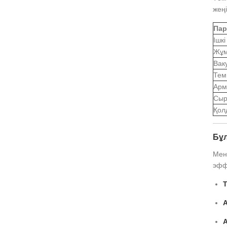
жең
Пар
Ішк
Жұм
Вак
Тем
Арм
Сыр
Қол
Бұл
Мен 
эфф
Т
А
А