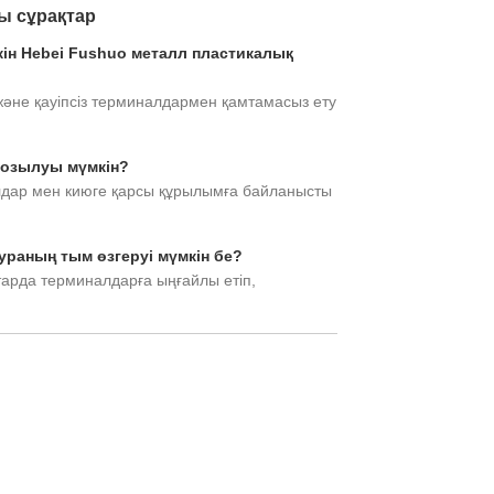
ы сұрақтар
ікін Hebei Fushuo металл пластикалық
 және қауіпсіз терминалдармен қамтамасыз ету
 созылуы мүмкін?
алдар мен киюге қарсы құрылымға байланысты
ураның тым өзгеруі мүмкін бе?
аттарда терминалдарға ыңғайлы етіп,