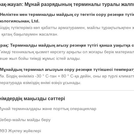
ақ-жауап: Мұнай разрядының терминалы туралы жалп
 Неліктен мен терминалды майдың су төгетін сору резеңке түт
нологиясынан, Ltd.
Біздің түтіктеріміз көп қабатты арматурамен, майлы тұрақтылықпен
н қатаң бақылаумен жасалған.
ұрақ: Терминалды майдың ағызу резеңке түтігі қанша уақытқа
Тиімді техникалық қызмет көрсету арқылы ол жоғары берік матери
еше жыл бойы тиімді жұмыс істей алады.
 Мұнайдың терминал ағызуын сору резеңке түтікшесі температ
Иә. Біздің өніміміз -30 ° C-тан + 80 ° C-қа дейін, оны әр түрлі клим
ературада өзіміздің өнімі өзіңіз ұсынады.
німдердің маңызды сәттері
ұнай терминалдары және порттық операциялар
ебер-майлы майды беру
ӨЗ Жүктеу жүйелері