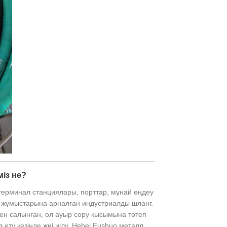
із не?
терминал станциялары, порттар, мұнай өңдеу
у жұмыстарына арналған индустриалды шланг.
мен салынған, ол ауыр сору қысымына төтеп
ету кезінде жиі иілу. Hebei Fushuo металл