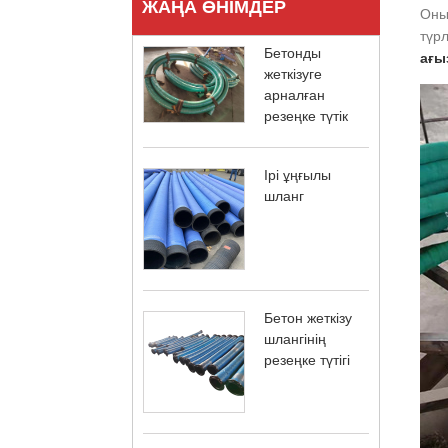
ЖАҢА ӨНІМДЕР
Оның
түр
Бетонды
ағы
жеткізуге
арналған
резеңке түтік
Ірі ұңғылы
шланг
Бетон жеткізу
шлангінің
резеңке түтігі