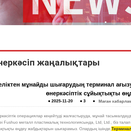
неркәсіп жаңалықтары
еліктен мұнайды шығарудың терминал ағызу с
өнеркәсіптік сұйықтықты өң
●
2025-11-20
●
3
●
Маған хабарла
ркәсіптік операциялар кеңейтуді жалғастыруда, мұнай тасымалдауд
i Fushuo металл пластикалық технологиясында, Ltd, Ltd., біз тал
ықтықты өңдеу жабдықтарын шығарамыз. Олардың ішінде,
Терминал