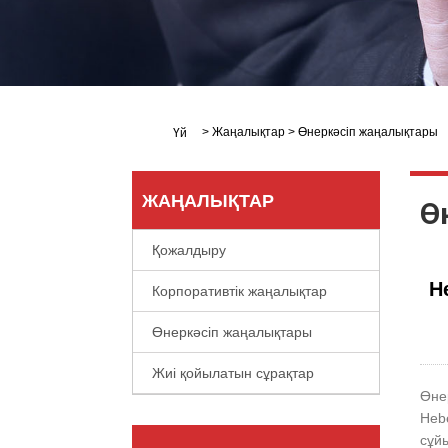
>
Жаңалықтар
>
Өнеркәсіп жаңалықтары
Үй
ЖАҢАЛЫҚТАР
Ө
Қожалдыру
Н
Корпоративтік жаңалықтар
Өнеркәсіп жаңалықтары
Жиі қойылатын сұрақтар
Өне
Hebe
сұй