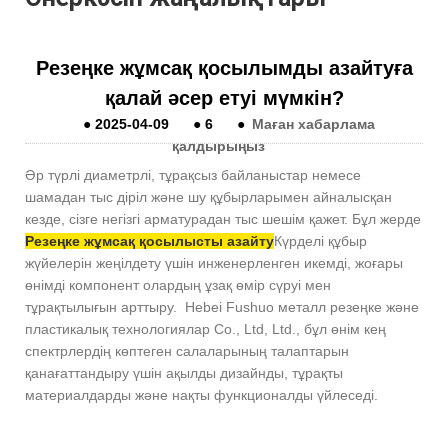
Резеңке жұмсақ қосылымды азайтуға
қалай әсер етуі мүмкін?
●
2025-04-09
●
6
●
Маған хабарлама
қалдырыңыз
Әр түрлі диаметрлі, тұрақсыз байланыстар немесе
шамадан тыс діріл және шу құбырларымен айналысқан
кезде, сізге негізгі арматурадан тыс шешім қажет. Бұл жерде
Резеңке жұмсақ қосылысты азайту
Күрделі құбыр
жүйелерін жеңілдету үшін инженерленген икемді, жоғары
өнімді компонент олардың ұзақ өмір сүруі мен
тұрақтылығын арттыру. Hebei Fushuo металл резеңке және
пластикалық технологиялар Co., Ltd, Ltd., бұл өнім кең
спектрлердің көптеген салаларының талаптарын
қанағаттандыру үшін ақылды дизайнды, тұрақты
материалдарды және нақты функционалды үйлеседі.