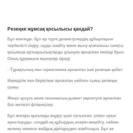
Резеңке жұмсақ қосылысы қандай?
Бұл өзегінде, бұл әр түрлі диаметрлердің құбырларын
тербелісті сіңіру, шуды азайту және жылу қозғалысы сияқты
қосымша артықшылықтарды ұсынуға арналған икемді буын.
Оның құрамына мыналар кіреді:
· Тұрақтылық пен герметикаға арналған ішкі резеңке қабат
Икемділік пен беріктікке арналған нейлон сымы резеңке
сымы
Жеңіл қосуға және техникалық қызмет көрсетуге арналған
бос металл фланецтер
Бұл жоғары қысымды өңдеу үшін салынған, үлкен орын
ауыстыруды, сондай-ақ құбырдың әсерін кеңейту, сәйкес
келмеу немесе жабдық дірілдеуден азайтыңыз. Бұл аз