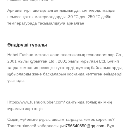
Арнайы түрі: шоғырланған қышқылды, сілтілерді, майды
немесе қатты материалдарды -30 ℃-ден 250 ℃ дейін
температурада тасымалдауға арналған
Өндіруші туралы
Hebei Fushuo металл және пластикалық технологиялар Co.,
2001 жылы құрылған Ltd., 2001 жылы құрылған Ltd. Бүгінгі
таңда компания резеңке түтіктерді, жұмсақ байланыстарды,
құбырларды және басқаларын қосқанда көптеген өнімдерді
ұсынады.
Https://www.fushuorubber.com/ сайтында толық өнімнің
құрамын зерттеңіз.
Сіздің жүйеңізге дұрыс шешім таңдауға көмек керек пе?
Топпен тікелей хабарласыңыз
756540850@qq.com
- Бұл