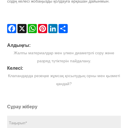
сіздің келесі жобаңызды қолдауға әрқашан дайынмын.
Facebook
X
WhatsApp
Pinterest
LinkedIn
Share
Алдыңғы:
Жалпы материалдар мен үлкен диаметрлі сору және
разряд түтіктерін пайдалану.
Келесі:
Клапандарда резеңке жұмсақ қосылудың орны мен қызметі
қандай?
Сұрау жіберу