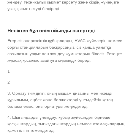
жөндеу, техникалық қызмет көрсету және сіздің жүйеңізге
ұзақ қызмет етуді білдіреді.
Неліктен бұл өнім ойынды өзгертеді
Егер сіз өнеркәсіптік құбырларды, HVAC жүйелерін немесе
сорғы станцияларын басқарсаңыз, сіз қанша уақытқа
созылатын уақыт пен жөндеу жұмыстарын білесіз. Резеңке
жұмсақ қосылыс азайтуға мүмкіндік береді:
1
2
3. Орнату тиімділігі: оның ықшам дизайны мен икемді
құрылымы, еңбек және бөлшектерді үнемдейтін қатаң
балама емес, оны орнатуды жеңілдетеді.
4. Шығындарды үнемдеу: құбыр жүйесіндегі бірнеше
қосқыштардың, тығыздағыштардың немесе өтемақылардың
қажеттілігін төмендетеді.