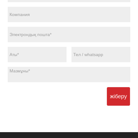
жіберу