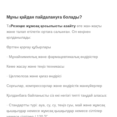
Мұны қайдан пайдалануға болады?
Та
Резеңке жұмсақ қосылысты азайту
өте жан-жақты
және талап етілетін ортаға салынған. Ол кеңінен
қолданылады:
Өрттен қорғау құбырлары
· Мұнайхимиялық және фармацевтикалық өндірістер
Кеме жасау және теңіз техникасы
· Целлюлоза және қағаз өндірісі
Сорғылар, компрессорлар және өндірістік жанкүйерлер
Қолданбаға байланысты сіз екі негізгі типті таңдай аласыз:
· Стандартты түрі: ауа, су, су, теңіз суы, май және жұмсақ
қышқылдар немесе жұмсақ қышқылдар немесе сілтілер
немесе сілтілер / 120 ℃