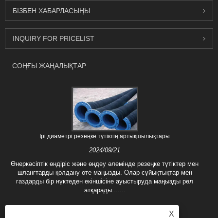
БІЗБЕН ХАБАРЛАСЫҢЫ
INQUIRY FOR PRICELIST
СОҢҒЫ ЖАҢАЛЫҚТАР
Ірі диаметрі резеңке түтіктің артықшылықтары
2024/09/21
Өнеркәсіптік өндіріс және өңдеу әлемінде резеңке түтіктер мен
шлангтарды қолдану өте маңызды. Олар сұйықтықтар мен
газдарды бір нүктеден екіншісіне ауыстыруда маңызды рөл
атқарады.......
X