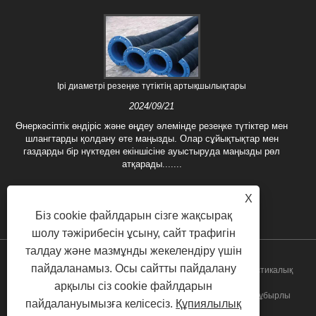
Ірі диаметрі резеңке түтіктің артықшылықтары
2024/09/21
Өнеркәсіптік өндіріс және өңдеу әлемінде резеңке түтіктер мен
шлангтарды қолдану өте маңызды. Олар сұйықтықтар мен
газдарды бір нүктеден екіншісіне ауыстыруда маңызды рөл
атқарады.......
X
Біз cookie файлдарын сізге жақсырақ
шолу тәжірибесін ұсыну, сайт трафигін
талдау және мазмұнды жекелендіру үшін
пайдаланамыз. Осы сайтты пайдалану
Авторлық құқық © 2022 Hebei Fushuo металл резеңке пластикалық
арқылы сіз cookie файлдарын
технологиясы Co., Ltd. - резеңке түтік, жұмсақ байланыс, құбырлы
пайдалануымызға келісесіз.
Құпиялылық