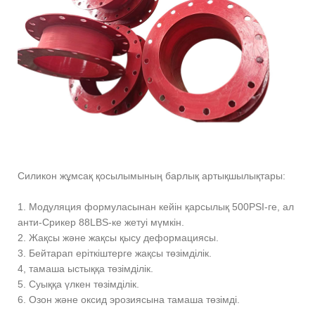
Силикон жұмсақ қосылымының барлық артықшылықтары:
1. Модуляция формуласынан кейін қарсылық 500PSI-ге, ал
анти-Срикер 88LBS-ке жетуі мүмкін.
2. Жақсы және жақсы қысу деформациясы.
3. Бейтарап еріткіштерге жақсы төзімділік.
4, тамаша ыстыққа төзімділік.
5. Суыққа үлкен төзімділік.
6. Озон және оксид эрозиясына тамаша төзімді.