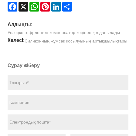
Facebook
X
WhatsApp
Pinterest
LinkedIn
Share
Алдыңғы:
Резеңке гофрленген компенсатор кеңінен қолданылады
Келесі:
Силиконның жұмсақ қосылуының артықшылықтары
Сұрау жіберу