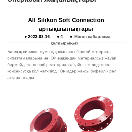
All Silikon Soft Connection
артықшылықтары
●
2023-03-16
●
4
●
Маған хабарлама
қалдырыңыз
Барлық силикон жұмсақ қосылымы бірегей материал
сипаттамаларына ие. Ол ешқандай материалсыз жауап
бермейді және ешбір материалға қайшы келеді және
консенсусқа қол жеткізілді. Өнімдер жақсы буферлік рөл
атқара алады.