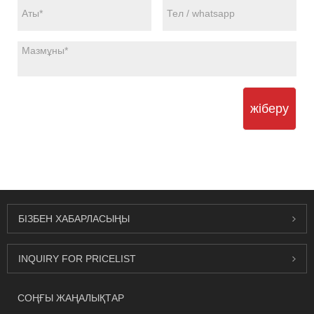
жіберу
БІЗБЕН ХАБАРЛАСЫҢЫ
INQUIRY FOR PRICELIST
СОҢҒЫ ЖАҢАЛЫҚТАР