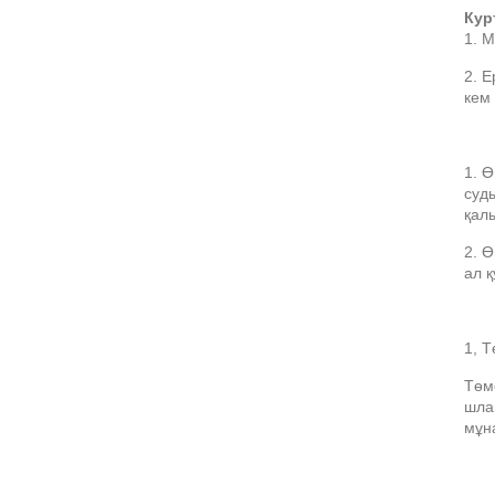
Курт
1. 
2. 
кем
1. 
суд
қал
2. Ө
ал қ
1, 
Төм
шлан
мұн