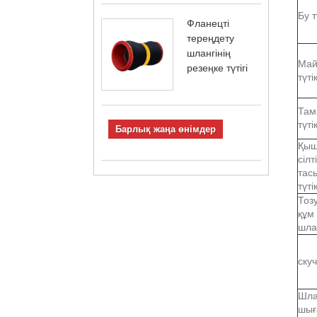
Бу т
Фланецті
тереңдету
шлангінің
Май
резеңке түтігі
түті
Там
түті
Барлық жаңа өнімдер
Қыш
сілті
тас
түті
Тозу
құм
шла
ску
Шл
шығ