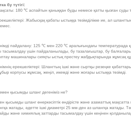
ка бу түтігі:
Мақсаты: 180 ℃ аспайтын қаныққан буды немесе қатты қызған суды
Ерекшеліктері: Жабысқақ қабаты ыстыққа төзімділікке ие, ал шлан
 емес.
Өнімді пайдалану: 125 ℃ мен 220 ℃ аралығындағы температурада 
ы тасымалдау үшін пайдаланылады, бу тазалағыштар, бу балғалары
ыптау машиналары сияқты ыстық престеу жабдықтарында жұмсақ құ
німнің ерекшеліктері: Шлангтың ішкі және сыртқы резеңке қабаттар
ұбыр корпусы жұмсақ, жеңіл, икемді және жоғары ыстыққа төзімді.
Төмен қысымды шланг дегеніміз не?
ен қысымды шланг өнеркәсіптік өндірісте және азаматтық мақсатт
гқа жатады, әдетте ішкі диаметрі 25 мм-ден аз шлангқа жатады. Тө
айды және химиялық заттарды тасымалдау үшін кеңінен қолданыла