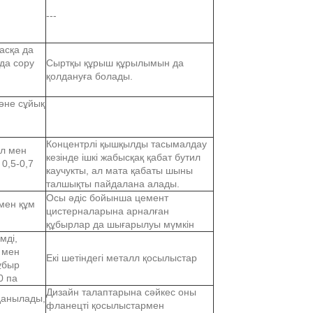
---
асқа да
да сору
Сыртқы құрыш құрылымын да
қолдануға болады.
және сұйық
Концентрлі қышқылды тасымалдау
л мен
кезінде ішкі жабысқақ қабат бутил
0,5-0,7
каучукты, ал мата қабаты шыны
талшықты пайдалана алады.
Осы әдіс бойынша цемент
мен құм
цистерналарына арналған
құбырлар да шығарылуы мүмкін
мді,
 мен
Екі шетіндегі металл қосылыстар
ұбыр
0 па
Дизайн талаптарына сәйкес оны
лданылады,
фланецті қосылыстармен