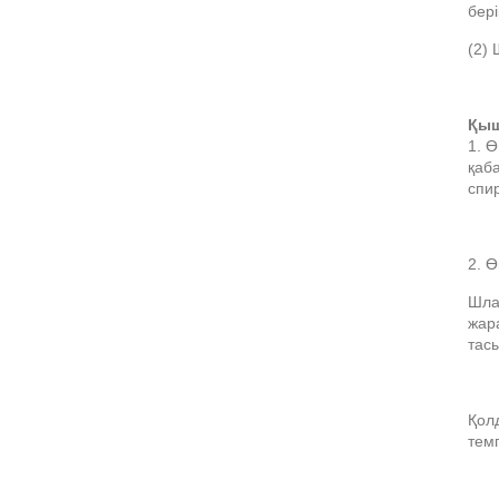
бері
(2) 
Қыш
1. Ө
қаба
спи
2. Ө
Шла
жара
тас
Қол
тем