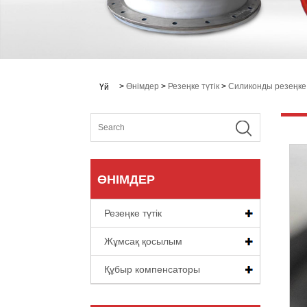
>
Өнімдер
>
Резеңке түтік
>
Силиконды резеңке 
Үй
ӨНІМДЕР
Резеңке түтік
Жұмсақ қосылым
Құбыр компенсаторы