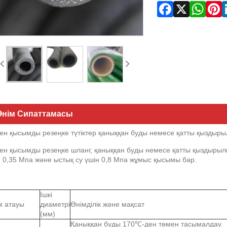
Өнім Сипаттамасы
ен қысымды резеңке түтіктер қаныққан буды немесе қатты қыздыры
ен қысымды резеңке шланг, қаныққан буды немесе қатты қыздырыл
н 0,35 Мпа және ыстық су үшін 0,8 Мпа жұмыс қысымы бар.
Ішкі
м атауы
диаметрі
Өнімділік және мақсат
(мм)
Қаныққан буды 170℃-ден төмен тасымалдау