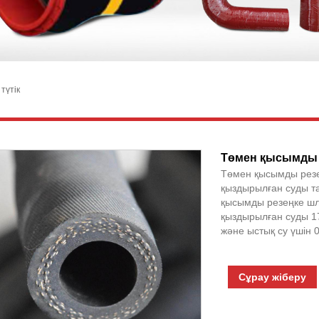
түтік
Төмен қысымды р
Төмен қысымды резең
қыздырылған суды т
қысымды резеңке шл
қыздырылған суды 1
және ыстық су үшін 
Сұрау жіберу