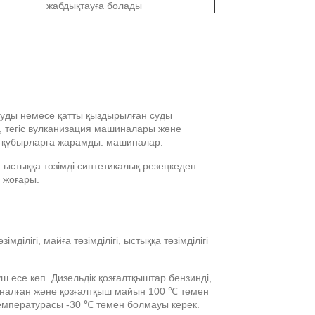
жабдықтауға болады
 буды немесе қатты қыздырылған суды
, тегіс вулканизация машиналары және
қ құбырларға жарамды. машиналар.
 ыстыққа төзімді синтетикалық резеңкеден
і жоғары.
ділігі, майға төзімділігі, ыстыққа төзімділігі
 есе көп. Дизельдік қозғалтқыштар бензинді,
рналған және қозғалтқыш майын 100 ℃ төмен
температурасы -30 ℃ төмен болмауы керек.