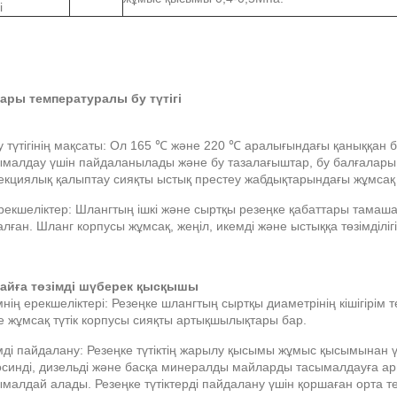
і
ары температуралы бу түтігі
Бу түтігінің мақсаты: Ол 165 ℃ және 220 ℃ аралығындағы қаныққан
ымалдау үшін пайдаланылады және бу тазалағыштар, бу балғалары
екциялық қалыптау сияқты ыстық престеу жабдықтарындағы жұмса
рекшеліктер: Шлангтың ішкі және сыртқы резеңке қабаттары тамаша
лған. Шланг корпусы жұмсақ, жеңіл, икемді және ыстыққа төзімділіг
Майға төзімді шүберек қысқышы
нің ерекшеліктері: Резеңке шлангтың сыртқы диаметрінің кішігірім төзім
е жұмсақ түтік корпусы сияқты артықшылықтары бар.
ді пайдалану: Резеңке түтіктің жарылу қысымы жұмыс қысымынан үш
осинді, дизельді және басқа минералды майларды тасымалдауға а
ымалдай алады. Резеңке түтіктерді пайдалану үшін қоршаған орта 