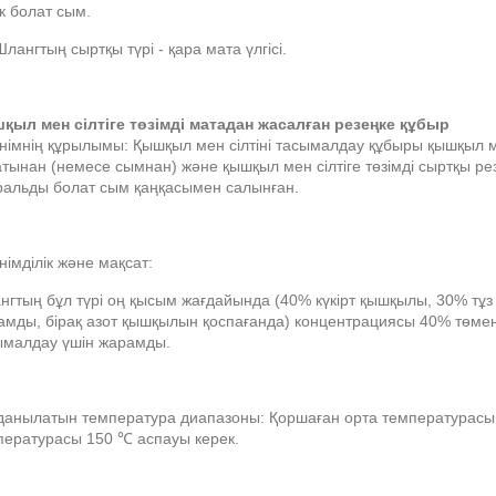
к болат сым.
Шлангтың сыртқы түрі - қара мата үлгісі.
қыл мен сілтіге төзімді матадан жасалған резеңке құбыр
німнің құрылымы: Қышқыл мен сілтіні тасымалдау құбыры қышқыл мен 
тынан (немесе сымнан) және қышқыл мен сілтіге төзімді сыртқы ре
ральды болат сым қаңқасымен салынған.
німділік және мақсат:
нгтың бұл түрі оң қысым жағдайында (40% күкірт қышқылы, 30% тұз
мды, бірақ азот қышқылын қоспағанда) концентрациясы 40% төмен с
ымалдау үшін жарамды.
данылатын температура диапазоны: Қоршаған орта температурасы
пературасы 150 ℃ аспауы керек.