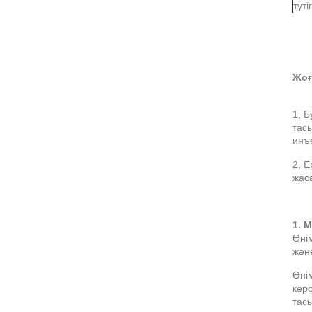
түтіг
Жоғ
1, 
тас
инъ
2, Е
жаса
1. 
Өнім
жән
Өнім
кер
тас