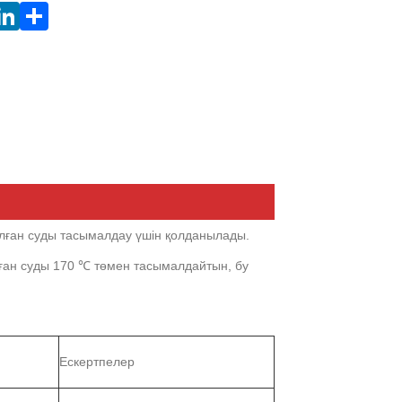
лған суды тасымалдау үшін қолданылады.
ған суды 170 ℃ төмен тасымалдайтын, бу
Ескертпелер