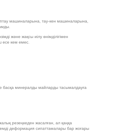
птау машиналарына, тау-кен машиналарына,
амды.
зімді және жақсы иілу өнімділігімен
 есе кем емес.
әне басқа минералды майларды тасымалдауға
икалық резеңкеден жасалған, ал қаңқа
өлемді деформация сипаттамалары бар жоғары