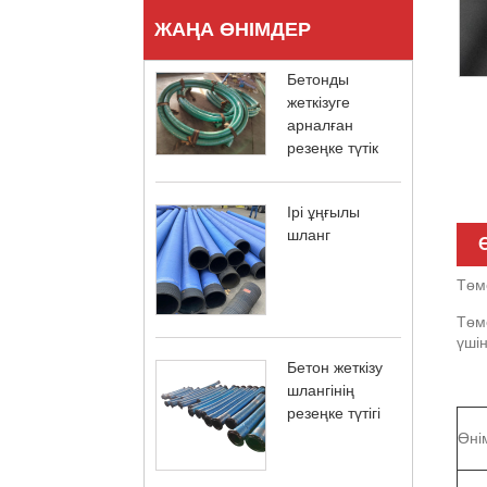
ЖАҢА ӨНІМДЕР
Бетонды
жеткізуге
арналған
резеңке түтік
Ірі ұңғылы
шланг
Төм
Төм
үші
Бетон жеткізу
шлангінің
резеңке түтігі
Өні