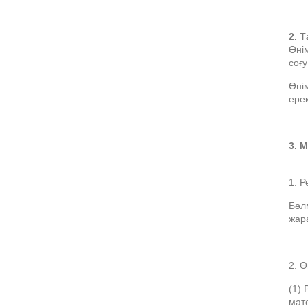
2. 
Өні
соғ
Өнім
ере
3. 
1. 
Бөл
жар
2. Ө
(1) 
мат