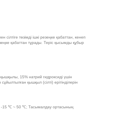
сілтіге төзімді ішкі резеңке қабаттан, кенеп
зеңке қабаттан тұрады. Теріс қысымды құбыр
 қышқылы, 15% натрий гидроксиді үшін
ұйылтылған қышқыл (сілті) ерітінділерін
 -15 ℃ ~ 50 ℃; Тасымалдау ортасының