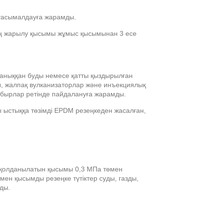
 тасымалдауға жарамды.
гтың жарылу қысымы жұмыс қысымынан 3 есе
қаныққан буды немесе қатты қыздырылған
, жалпақ вулканизаторлар және инъекциялық
бырлар ретінде пайдалануға жарамды.
ы ыстыққа төзімді EPDM резеңкеден жасалған,
а қолданылатын қысымы 0,3 МПа төмен
мен қысымды резеңке түтіктер суды, газды,
ды.