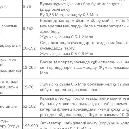
Будың жұмыс қысымы бар бу немесе қатты
үтігі
6-76
қыздырылған су
Бу 0,35 Мпа, ыстық су 0,8 Мпа
Бензинді, мотор майын, майлау майын және б
 соратын
минералды майларды бөлме температурасын
6-152
к
және беру.
Жұмыс қысымы 0,5-1,2 Мпа.
Сүт, алкогольдік сусындар, тағамдық майлар 
ақ соратын
16-152
сусындарды тарту.
к
Жұмыс қысымы 0,5-0,8 Мпа.
қыл мен
Бөлме температурасында сұйылтылған қышқы
ні
19-203
сілті ерітінділерін тасымалдау. Жұмыс қысымы 
ымалдайтын
Мпа.
к
ға төзімді
Жұмыс қысымы 0,6 Мпа болатын жел қысымы
 шашатын
19-76
себуге арналған резеңке шланг.
нг
Қысымға төзімді, тозуға төзімді және майға төзі
бұрғылау машиналарында қатты құбыр шүмегі
чно шланг
51-102
көтергіш фланец арасындағы икемді қосқыш қ
ретінде пайдаланылады. Жұмыс қысымы 10-3
амды
Экскаватор шөгінділерді ағызу (сору) үшін қо
ару (сору)
196-900
жұмыс қысымы 0,4-0,5Мпа.