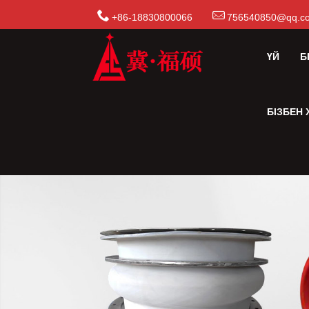
+86-18830800066
756540850@qq.c
ҮЙ
Б
БІЗБЕН