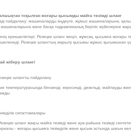
Талшықтан тоқылған жоғары қысымды майға төзімді шланг
мді пайдалану: машиналарды өңдеуге, жұмыс машиналарына, қалы
у машиналарына және басқа гидравликалық беріліс жүйелеріне жар
нің ерекшеліктері: Резеңке шланг жеңіл, жұмсақ, қысымға жоғары тө
кшеленеді. Резеңке шлангтың жарылу қысымы жұмыс қысымынан үш
Май жіберу шлангі
Резеңке шлангты пайдалану
ме температурасында бензинді, керосинді, дизельді, майлауды ж
амды.
німділік сипаттамалары
Резеңке шланг жақсы майға төзімді және ауа-райына төзімді синтет
ериалы - жоғары қысымға төзімділік және қысым астында шағын к