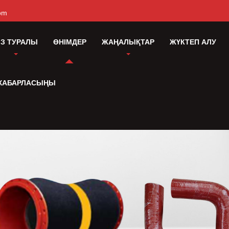
om
ІЗ ТУРАЛЫ
ӨНІМДЕР
ЖАҢАЛЫҚТАР
ЖҮКТЕП АЛУ
 ХАБАРЛАСЫҢЫ