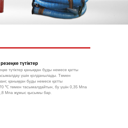
Live
Facebook
X
WhatsApp
Pinterest
LinkedIn
Share
езеңке түтіктер
ке түтіктер қаныққан буды немесе қатты
асымалдау үшін қолданылады. Төмен
анг, қаныққан буды немесе қатты
70 ℃ төмен тасымалдайтын, бу үшін 0,35 Мпа
0,8 Мпа жұмыс қысымы бар.